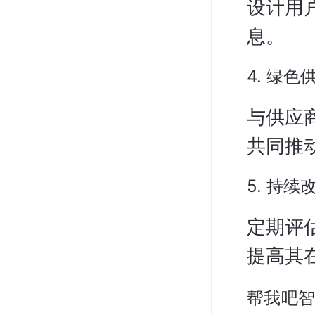
设计用
息。
4. 绿
与供应
共同推
5. 持续
定期评
提高其
帮我吧智