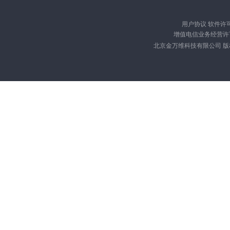
用户协议
软件许
增值电信业务经营许可证
北京金万维科技有限公司 版权所有 Cop